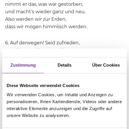
nimmt er das, was war gestorben,
und macht’s wieder ganz und neu.
Also werden wir zur Erden,
dass wir mögen himmlisch werden.
6. Auf derwegen! Seid zufrieden,
Vaterherz und Muttergeist,
lasset schlafen, was geschieden
und zu Gott ist hingereist!
Zustimmung
Details
Über Cookies
Was für Tränen ihr vergossen,
wollen sein mit Trost geschlossen.
Diese Webseite verwendet Cookies
Wir verwenden Cookies, um Inhalte und Anzeigen zu
7. Wandelt eure Klag in Singen
personalisieren, Ihnen Kartendienste, Videos oder andere
Ist doch nunmehr alles gut.
interaktive Elemente anzuzeigen und die Zugriffe auf
Trauern mag nicht wiederbringen,
unsere Website zu analysieren.
was im Himmelsschoße ruht.
Aber wer getrost sich gibet,