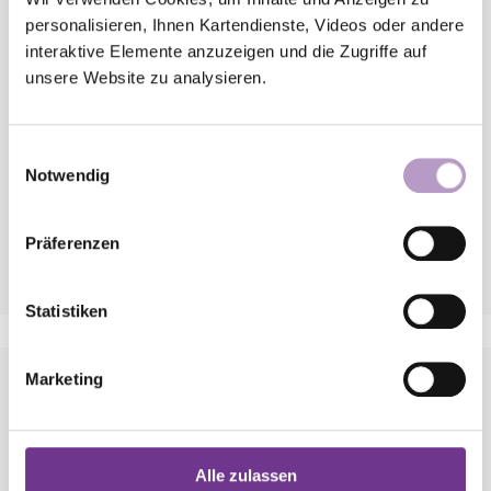
lutherischen Kirchen zeigt, wie Menschenwürde,
personalisieren, Ihnen Kartendienste, Videos oder andere
Freiheit und Verantwortung zusammengehören –
interaktive Elemente anzuzeigen und die Zugriffe auf
und macht Mut, Demokratie im Alltag zu leben
unsere Website zu analysieren.
und zu verteidigen.
„Gut begründet“ lädt dazu ein, diese
Einwilligungsauswahl
Zusammenhänge aus evangelischer Perspektive
Notwendig
zu entdecken und weiterzudenken.
Präferenzen
mehr erfahren
Statistiken
Marketing
Paul-Gerhardt-Preis
Die Gewinnerinnen und Gewinner des Paul-
Alle zulassen