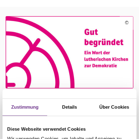
©
Demokratie ist nicht
selbstverständlich
Zustimmung
Details
Über Cookies
Warum ist Demokratie aus christlicher Sicht mehr
Diese Webseite verwendet Cookies
als nur eine Staatsform? Das neue Wort der
Wir verwenden Cookies, um Inhalte und Anzeigen zu