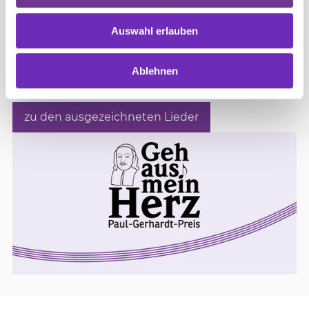
Gerhardt Preises stehen fest: Die Jury des Paul-
Gerhardt-Preises hat fünf Neukompositionen
Auswahl erlauben
ausgezeichnet. Die Preisverleihung fand am 350.
Todestag des Dichters, dem 27. Mai 2026, in der
Ablehnen
Berliner Nikolaikirche statt.
zu den ausgezeichneten Lieder