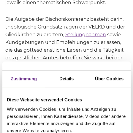
jeweils einen thematischen Schwerpunkt.
Die Aufgabe der Bischofskonferenz besteht darin,
theologische Grundsatzfragen der VELKD und der
Gliedkirchen zu erörtern,
Stellungnahmen
sowie
Kundgebungen und Empfehlungen zu erlassen,
die das gottesdienstliche Leben und die Tätigkeit
des geistlichen Amtes betreffen. Sie wirkt bei der
Beschlussfassung über Kirchengesetze, über
Ordnungen für den Gottesdienst und über
Zustimmung
Details
Über Cookies
Verordnungen mit Gesetzeskraft mit.
Mitglieder der Bischofskonferenz
Diese Webseite verwendet Cookies
Wir verwenden Cookies, um Inhalte und Anzeigen zu
Landesbischof Ralf Meister (Hannover)
personalisieren, Ihnen Kartendienste, Videos oder andere
interaktive Elemente anzuzeigen und die Zugriffe auf
(Vorsitzender)
unsere Website zu analysieren.
Landesbischöfin Kristina Kühnbaum-Schmidt