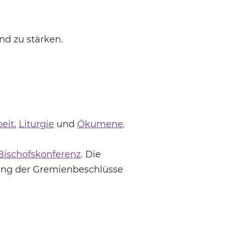
und zu stärken.
eit
,
Liturgie
und
Ökumene
.
Bischofskonferenz
. Die
ung der Gremienbeschlüsse