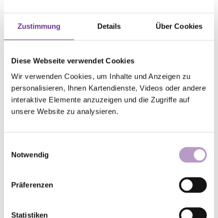
Zustimmung
Details
Über Cookies
Oberkirchenrat Dr. Johannes
Goldenstein
Diese Webseite verwendet Cookies
Gottesdienst, Religiöse Gemeinschaften,
Wir verwenden Cookies, um Inhalte und Anzeigen zu
Kirche und Judentum,
personalisieren, Ihnen Kartendienste, Videos oder andere
interaktive Elemente anzuzeigen und die Zugriffe auf
Liturgiewissenschaftliches Institut Leipzig
unsere Website zu analysieren.
goldenstein@velkd.de
0511 2796-8010
Einwilligungsauswahl
Christine Leukefeld
Notwendig
Sekretariat
Präferenzen
leukefeld@velkd.de
0511 2796-438
Statistiken