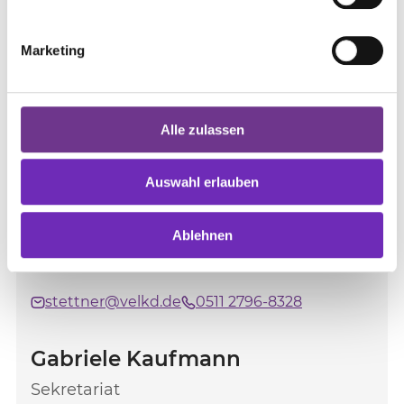
Ökumene
Marketing
Alle zulassen
Auswahl erlauben
Oberkirchenrätin Dr. Maria
Stettner
Ablehnen
Ökumenische Grundsatzfragen, Catholica
stettner@velkd.de
0511 2796-8328
Gabriele Kaufmann
Sekretariat