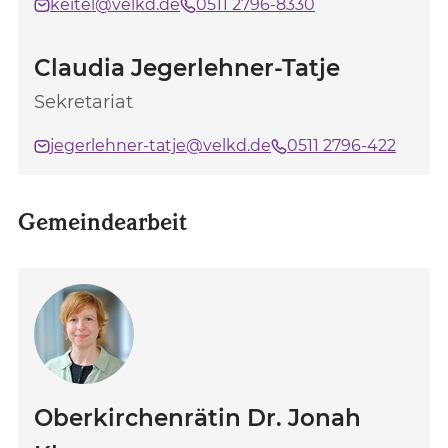
keitel@velkd.de
0511 2796-8330
Claudia Jegerlehner-Tatje
Sekretariat
jegerlehner-tatje@velkd.de
0511 2796-422
Gemeindearbeit
Oberkirchenrätin Dr. Jonah