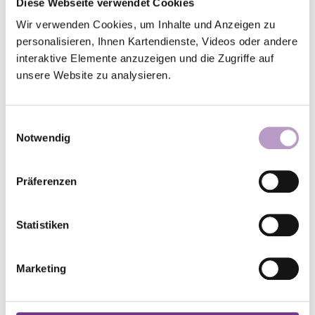
Diese Webseite verwendet Cookies
Rechtfertigungsnot kommen? „Wie könnt
Wir verwenden Cookies, um Inhalte und Anzeigen zu
ihr noch von einer Heilsgeschichte
personalisieren, Ihnen Kartendienste, Videos oder andere
sprechen, wenn die Welt den Bach
interaktive Elemente anzuzeigen und die Zugriffe auf
runtergeht?“ Fehlt uns nicht das
unsere Website zu analysieren.
Bewusstsein für Luthers Deus
absconditus, den verborgenen Gott, den
wir nie verstehen werden, der uns aber
Einwilligungsauswahl
Notwendig
dann tröstet, wenn alle unsere
Sinngebungsversuche versagen? „Meine
Gedanken sind nicht eure Gedanken“
Präferenzen
(Jesaja 55,8) kann ein größerer Zuspruch
sein als „Selig sind, die Frieden stiften;
Statistiken
denn sie werden Gottes Kinder sein“
(Matthäus 5,8).
Marketing
Diese Sätze, die gar nicht den
missverständlichen Eindruck einer