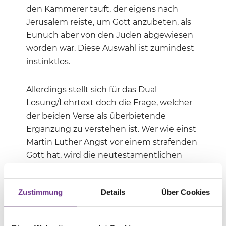
den Kämmerer tauft, der eigens nach
Jerusalem reiste, um Gott anzubeten, als
Eunuch aber von den Juden abgewiesen
worden war. Diese Auswahl ist zumindest
instinktlos.
Allerdings stellt sich für das Dual
Losung/Lehrtext doch die Frage, welcher
der beiden Verse als überbietende
Ergänzung zu verstehen ist. Wer wie einst
Martin Luther Angst vor einem strafenden
Gott hat, wird die neutestamentlichen
Zuspruchstexte wie einen tröstenden
Balsam aufsaugen. Aber gilt das auch für
Zustimmung
Details
Über Cookies
Christinnen und Christen in einer
säkularisierten Gesellschaft, die angesichts
von Krieg und Leid in eine ganz andere