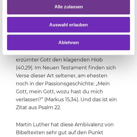
schnellen himmlischen Eingreiftruppe
Alle zulassen
aufkommen lassen, aber uns in einer
gefühlten Sinnlosigkeit entlastend an die
Auswahl erlauben
Hand nehmen, sind die verborgenen
Perlen des Alten Testaments. „Wer da
Ablehnen
meint, alles besser zu wissen, sollte der mit
dem Allmächtigen richten?“, fragt ein
erzürnter Gott den klagenden Hiob
(40,29). Im Neuen Testament finden sich
Verse dieser Art seltener, am ehesten
noch in der Passionsgeschichte: „Mein
Gott, mein Gott, wozu hast du mich
verlassen?“ (Markus 15,34). Und das ist ein
Zitat aus Psalm 22.
Martin Luther hat diese Ambivalenz von
Bibeltexten sehr gut auf den Punkt