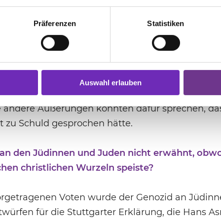
h daher Pfarrer und Gemeindeglieder »dem Vorwu
s und eine Schuld gegenüber unserer Kirche und 
Präferenzen
Statistiken
habe Schuld auf sich geladen, zumal das eigene 
ing zu veranschlagen sei. Verwiesen sei zuletzt 
n evangelischer Kirchenführer im hessischen Trey
erkenntnis und -bekenntnis betont hatte. Zudem m
Auswahl erlauben
nforme Äußerungen getan hätten, nicht in Kirche
e andere Äußerungen könnten dafür sprechen, das
t zu Schuld gesprochen hätte.
n den Jüdinnen und Juden nicht erwähnt, obwoh
chen christlichen Wurzeln speiste?
vorgetragenen Voten wurde der Genozid an Jüdinn
twürfen für die Stuttgarter Erklärung, die Hans 