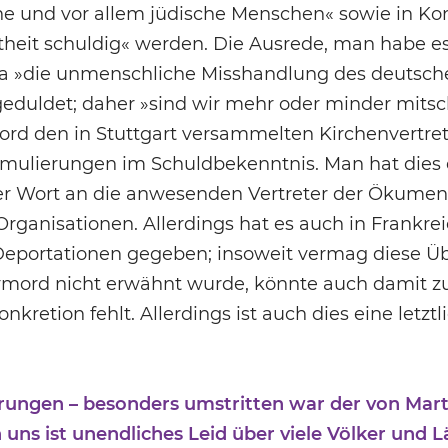
che und vor allem jüdische Menschen« sowie in Ko
theit schuldig« werden. Die Ausrede, man habe e
 da »die unmenschliche Misshandlung des deutsc
geduldet; daher »sind wir mehr oder minder mit
ord den in Stuttgart versammelten Kirchenvertret
mulierungen im Schuldbekenntnis. Man hat dies 
ter Wort an die anwesenden Vertreter der Ökume
 Organisationen. Allerdings hat es auch in Frankr
eportationen gegeben; insoweit vermag diese Üb
rmord nicht erwähnt wurde, könnte auch damit z
Konkretion fehlt. Allerdings ist auch dies eine letz
ungen – besonders umstritten war der von Mart
uns ist unendliches Leid über viele Völker und