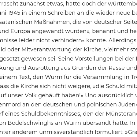
errascht zunächst etwas, hatte doch der württem
ni 1945 in einem Schreiben an die wieder neue be
»satanischen Maßnahmen, die von deutscher Seite
und Europa angewandt wurden«, benannt und her
nisse leider nicht verhindern« konnte. Allerdings
d oder Mitverantwortung der Kirche, vielmehr ste
gesetzt gewesen sei. Seine Vorstellungen bei de
ückung und Ausrottung aus Gründen der Rasse und
 einem Text, den Wurm für die Versammlung in Tre
ass die Kirche sich nicht weigere, »die Schuld mi
auf unser Volk gehäuft haben!« Und ausdrücklich
enmord an den deutschen und polnischen Juden« 
f eines Schuldbekenntnisses, den der Münsterane
on Bodelschwinghs an Wurm übersandt hatte. In 
nter anderem unmissverständlich formuliert: »G