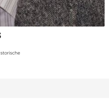
s
istorische