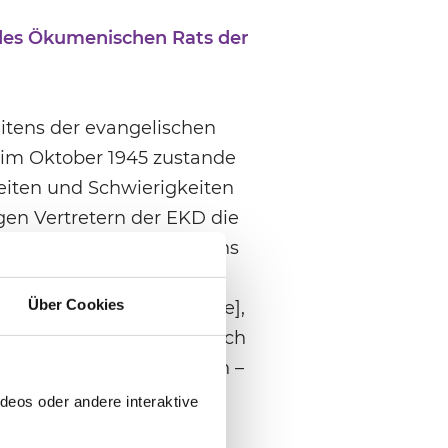
des Ökumenischen Rats der
itens der evangelischen
 im Oktober 1945 zustande
iten und Schwierigkeiten
gen Vertretern der EKD die
lar vor Augen: Pastor Hans
en Generalsekretär des
Über Cookies
ter Zuversicht sein [könne],
»bereiter sein wird als nach
ht nur unter den Theologen –
 Bekenntnissynode am 31.
deos oder andere interaktive
hend als blind und taub