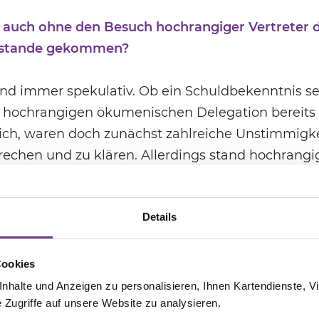
 auch ohne den Besuch hochrangiger Vertreter 
zustande gekommen?
d immer spekulativ. Ob ein Schuldbekenntnis se
 hochrangigen ökumenischen Delegation bereits
ch, waren doch zunächst zahlreiche Unstimmigke
rechen und zu klären. Allerdings stand hochrangi
ekenntnisses seitens der evangelischen Kirche k
te bereits im Dezember 1942 in einem Brief an d
Details
m Visser t‘ Hooft, deutlich gemacht, dass man »gu
ches Zeugnis« angesichts der aufgehäuften Schuld 
falls gilt das für mein Volk. Hier finde ich – nic
Cookies
ld zu hören.« Nach Kriegsende hatte die Spandau
halte und Anzeigen zu personalisieren, Ihnen Kartendienste, Vi
Zugriffe auf unsere Website zu analysieren.
usgestellt, dass die amtliche Kirche sich »weitge