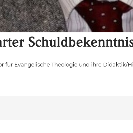
arter Schuldbekenntni
or für Evangelische Theologie und ihre Didaktik/H