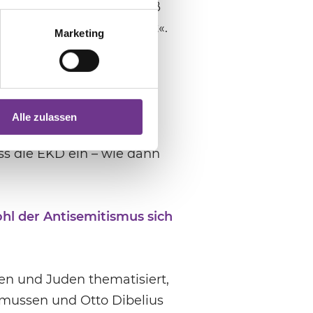
rf stellen [müssten], daß
unserem Volk gewesen ist«.
Marketing
Leiden im Blick auf das
noch auf ein Votum Martin
sa im August 1945 die
achte er deutlich, dass
Alle zulassen
nleitungen verbleiben
s die EKD ein – wie dann
l der Antisemitismus sich
en und Juden thematisiert,
Asmussen und Otto Dibelius