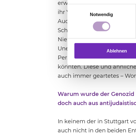
erwiesen« habe und dass sic
Einwilligungsauswahl
ihr Versagen ein Verhängni
Notwendig
Auch die Bekennende Kirche 
Schweigen zu dem Terror ger
Niemöllers, der beim Treffe
Unerlässlichkeit von Schuld
Ablehnen
Persönlichkeiten, die NS-ko
könnten. Diese und ähnlich
auch immer geartetes – Wor
Warum wurde der Genozid a
doch auch aus antijudaistis
In keinem der in Stuttgart 
auch nicht in den beiden En