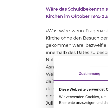
Wäre das Schuldbekenntnis
Kirchen im Oktober 1945 
»Was-wäre-wenn-Fragen« sin
Kirche ohne den Besuch der
gekommen wäre, bezweifle i
innerhalb des Rates zu besp
Notwendigkeit eines Schuldb
Asmussen beispielsweise hat
Zustimmung
Weltrates der Kirchen, Wille
daß die Welt für ein kirchli
dem letzten Weltkriege. Jeden
Diese Webseite verwendet 
eine Bereitschaft, von Schu
Wir verwenden Cookies, um In
Elemente anzuzeigen und die 
Juli 1945 in einem Wort hera