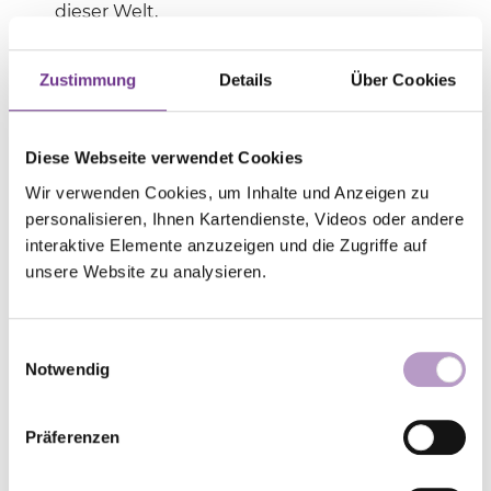
dieser Welt,
die Kinder in den Flüchtlingslagern,
die Menschen, die zum Spielball der
Zustimmung
Details
Über Cookies
Mächtigen werden.
Auf dein Frieden bringendes Wort warten
die, die Versöhnung suchen,
Diese Webseite verwendet Cookies
die, die Brücken bauen,
Wir verwenden Cookies, um Inhalte und Anzeigen zu
die Verbündeten der Wahrheit.
personalisieren, Ihnen Kartendienste, Videos oder andere
Ermutige sie.
interaktive Elemente anzuzeigen und die Zugriffe auf
Stütze sie.
unsere Website zu analysieren.
Dein Licht mache ihre Hoffnung stark.
Wir bitten dich:
Einwilligungsauswahl
Sprich nur ein Wort.
Notwendig
Auf dein tröstendes Wort warten
Präferenzen
die Trauernden.
Schließe sie in deine Arme.