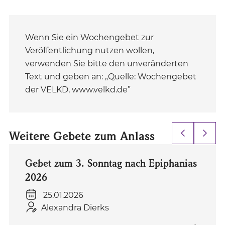
Wenn Sie ein Wochengebet zur
Veröffentlichung nutzen wollen,
verwenden Sie bitte den unveränderten
Text und geben an: „Quelle: Wochengebet
der VELKD, www.velkd.de”
Weitere Gebete zum Anlass
Zu: Gebet zum 3. Sonntag nach Epiphanias 202
Z
Gebet zum 3. Sonntag nach Epiphanias
2026
25.01.2026
Alexandra Dierks