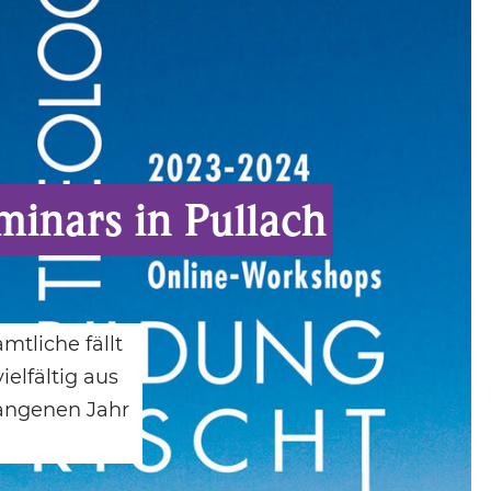
inars in Pullach
mtliche fällt
elfältig aus
gangenen Jahr