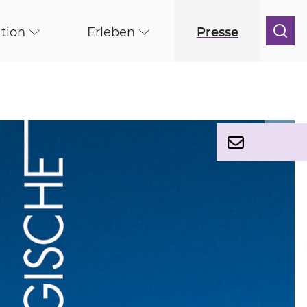
tion
Erleben
Presse
©