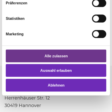
Monatshefte sowie der Reformierten
Präferenzen
Kirchenzeitung.
Statistiken
zur Internetseite von zeitzeichen
Marketing
VELKD-Mitglieder der
Gesellschafterversammlung
Alle zulassen
Auswahl erlauben
Vereinigte Evangelisch-Lutherische Kirche
Deutschlands
Ablehnen
Herrenhäuser Str. 12
30419
Hannover