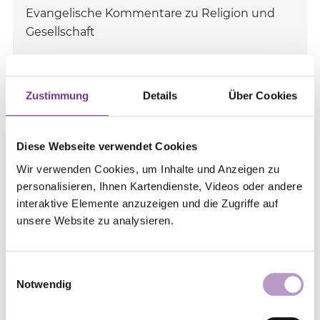
Evangelische Kommentare zu Religion und
Gesellschaft
Zustimmung
Details
Über Cookies
Die VELKD ist neben dem Verein Evangelische
Kommentare eine der Gesellschafterinnen der
zeitzeichen gGmbH, die die evangelische
Diese Webseite verwendet Cookies
Monatszeitschrift "zeitzeichen – Evangelische
Wir verwenden Cookies, um Inhalte und Anzeigen zu
Kommentare zu Religion und Gesellschaft"
personalisieren, Ihnen Kartendienste, Videos oder andere
herausgibt. Die erste Ausgabe der "zeitzeichen" ist
interaktive Elemente anzuzeigen und die Zugriffe auf
am 1. Oktober 2000 erschienen.
unsere Website zu analysieren.
Diese gemeinsame Monatspublikation ist die
Einwilligungsauswahl
Nachfolgerin von drei früheren
Notwendig
Monatspublikationen: den Evangelischen
Kommentaren, den Zeichen der Zeit / Lutherische